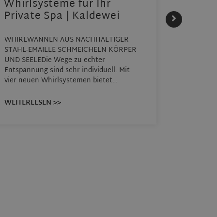
Whirlsysteme für Ihr
Gesta
Private Spa | Kaldewei
alltä
HANS
WHIRLWANNEN AUS NACHHALTIGER
STAHL-EMAILLE SCHMEICHELN KÖRPER
Stil für
UND SEELEDie Wege zu echter
HANSAGEN
Entspannung sind sehr individuell. Mit
von Wasch
vier neuen Whirlsystemen bietet…
unterschi
Räume ko
WEITERLESEN >>
WEITERL