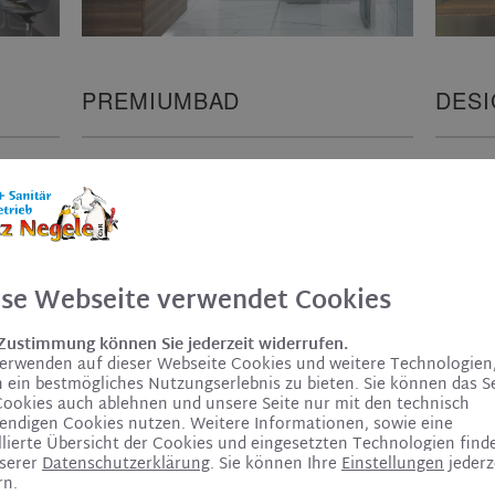
PREMIUMBAD
DES
2
11 m
1
Ovalbadewanne, Dusche mit
F
nung,
Duschabtrennung,
X
es WC,
Aufsatzwaschtisch mit
D
Unterschrank, Spiegelschrank,
M
ese Webseite verwendet Cookies
k,
Spiegel, Wand-WC, Bidet,
A
rper,
Badheizkörper, Armaturen und
O
s
Accessoires
 Zustimmung können Sie jederzeit widerrufen.
verwenden auf dieser Webseite Cookies und weitere Technologien
on
Ohne Unterputzinstallation
 ein bestmögliches Nutzungserlebnis zu bieten. Sie können das S
Cookies auch ablehnen und unsere Seite nur mit den technisch
endigen Cookies nutzen. Weitere Informationen, sowie eine
Preis: ca. 20.300,– €
llierte Übersicht der Cookies und eingesetzten Technologien find
Preis: 
nserer
Datenschutzerklärung
. Sie können Ihre
Einstellungen
jederz
rn.