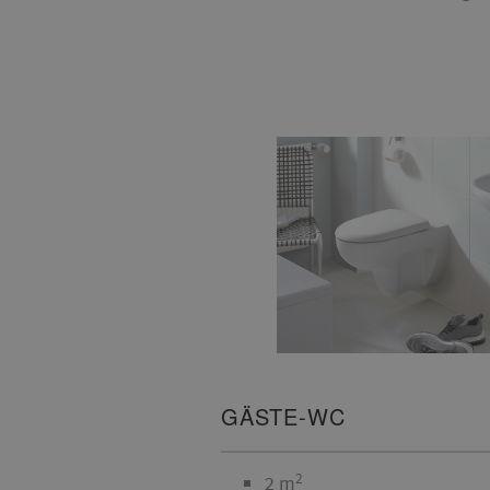
GÄSTE-WC
2
2 m