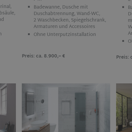
inal,
Badewanne, Dusche mit
B
bsäule,
Duschabtrennung, Wand-WC,
D
nd
2 Waschbecken, Spiegelschrank,
m
Armaturen und Accessoires
W
A
n
Ohne Unterputzinstallation
O
Preis: ca. 8.900,– €
Preis: 