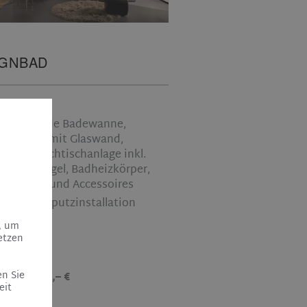
IGNBAD
2
3 m
reistehende Badewanne,
L-Dusche mit Glaswand,
oppelwaschtischanlage inkl.
öbel, Spiegel, Badheizkörper,
rmaturen und Accessoires
hne Unterputzinstallation
, um
etzen
en Sie
ca. 23.600,– €
eit