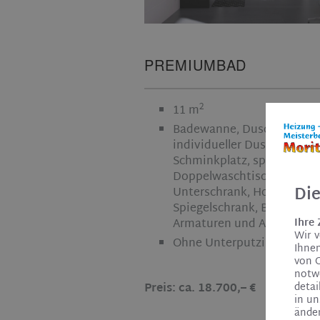
PREMIUMBAD
2
11 m
Badewanne, Dusche mit
individueller Duschabtren
Schminkplatz, spülrandlos
Doppelwaschtisch mit
Di
Unterschrank, Hochschran
Spiegelschrank, Badheizkö
Armaturen und Accessoire
Ihre
Wir 
Ohne Unterputzinstallati
Ihnen
von 
notw
Preis: ca. 18.700,– €
detai
in u
ände