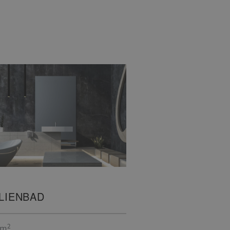
LIENBAD
2
 m