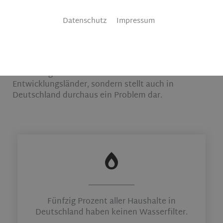
Ob als Durstlöscher, zur Essenszubereitung oder im
Bad – Wasser ist unser wichtigster Rohstoff und
Datenschutz
Impressum
Lebensmittel Nummer eins. Im Schnitt verbraucht
jeder Bundesbürger täglich etwa 130 Liter. Stellen
Sie sich nun eine Verunreinigung dieses Wassers
vor. Denn was die Meisten nicht wissen:
Schmutziges Trinkwasser betrifft nicht nur
Entwicklungsländer, sondern stellt auch in
Deutschland durchaus ein Problem dar.
Fünfzig Prozent aller Haushalte in
Deutschland haben keinen Wasserfilter.