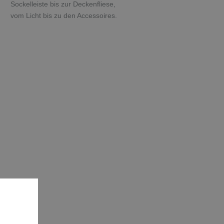
Sockelleiste bis zur Deckenfliese,
vom Licht bis zu den Accessoires.