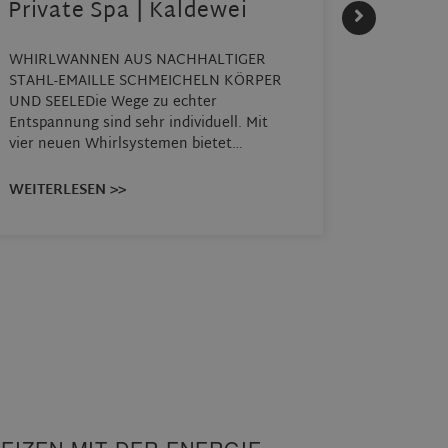
Private Spa | Kaldewei
alltä
HANS
WHIRLWANNEN AUS NACHHALTIGER
STAHL-EMAILLE SCHMEICHELN KÖRPER
Stil für
UND SEELEDie Wege zu echter
HANSAGEN
Entspannung sind sehr individuell. Mit
von Wasch
vier neuen Whirlsystemen bietet…
unterschi
Räume ko
WEITERLESEN >>
WEITERL