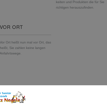
keiten und Produkten die für Sie
richtigen herauszufinden.
VOR ORT
Vor Ort heißt nun mal vor Ort, das
heißt, Sie zahlen keine langen
Anfahrtswege.