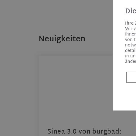
Di
Ihre
Wir 
Ihnen
Neuigkeiten
von 
notw
detai
in u
ände
 |
Sinea 3.0 von burgbad: