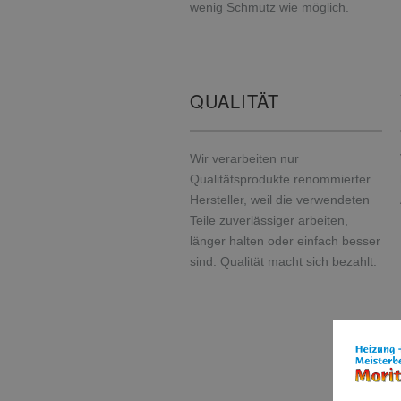
wenig Schmutz wie möglich.
QUALITÄT
Wir verarbeiten nur
Qualitätsprodukte renommierter
Hersteller, weil die verwendeten
Teile zuverlässiger arbeiten,
länger halten oder einfach besser
sind. Qualität macht sich bezahlt.